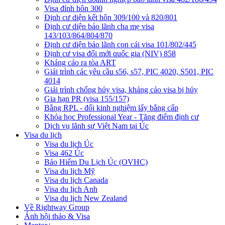
Visa đính hôn 300
Định cư diện kết hôn 309/100 và 820/801
Định cư diện bảo lãnh cha mẹ visa
143/103/864/804/870
Định cư diện bảo lãnh con cái visa 101/802/445
Định cư visa đổi mới quốc gia (NIV) 858
Kháng cáo ra tòa ART
Giải trình các yêu cầu s56, s57, PIC 4020, S501, PIC
4014
Giải trình chống hủy visa, kháng cáo visa bị hủy
Gia hạn PR (visa 155/157)
Bằng RPL - đổi kinh nghiệm lấy bằng cấp
Khóa học Professional Year - Tăng điểm định cư
Dịch vụ lãnh sự Việt Nam tại Úc
Visa du lịch
Visa du lịch Úc
Visa 462 Úc
Bảo Hiểm Du Lịch Úc (OVHC)
Visa du lịch Mỹ
Visa du lịch Canada
Visa du lịch Anh
Visa du lịch New Zealand
Về Rightway Group
Ảnh hội thảo & Visa