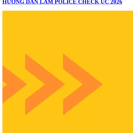
HƯỚNG DẪN LÀM POLICE CHECK ÚC 2026