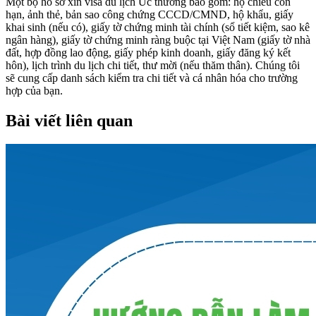
Một bộ hồ sơ xin visa du lịch Úc thường bao gồm: hộ chiếu còn
hạn, ảnh thẻ, bản sao công chứng CCCD/CMND, hộ khẩu, giấy
khai sinh (nếu có), giấy tờ chứng minh tài chính (sổ tiết kiệm, sao kê
ngân hàng), giấy tờ chứng minh ràng buộc tại Việt Nam (giấy tờ nhà
đất, hợp đồng lao động, giấy phép kinh doanh, giấy đăng ký kết
hôn), lịch trình du lịch chi tiết, thư mời (nếu thăm thân). Chúng tôi
sẽ cung cấp danh sách kiểm tra chi tiết và cá nhân hóa cho trường
hợp của bạn.
Bài viết liên quan