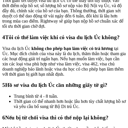
Thời gian xét duyệt visa du lịch Úc có thể thay đổi tùy thuộc vào
thời điểm nộp hồ sơ, số lượng hồ sơ nộp vào Bộ Nội vụ Úc, và độ
đầy đủ, chính xác của hồ sơ của bạn. Thông thường, thời gian xét
duyệt có thể dao động từ vài ngày đến 6 tuần, đôi khi là lâu hơn
trong mùa cao điểm. Rightway sẽ giúp bạn nộp hồ sơ chuẩn xác để
tối ưu thời gian chờ đợi.
4
Tôi có thể làm việc khi có visa du lịch Úc không?
Visa du lịch Úc
không cho phép bạn làm việc có trả lương
tại
Úc. Mục đích chính của visa này là du lịch, thăm thân hoặc tham gia
các hoạt động giải trí ngắn hạn. Nếu bạn muốn làm việc, bạn cần
xin các loại visa phù hợp như visa làm việc, visa 462, visa chủ
doanh nghiệp bảo lãnh hoặc visa du học có cho phép bạn làm thêm
với thời gian bị giới hạn nhất định.
5
Hồ sơ visa du lịch Úc cần những giấy tờ gì?
Trung bình từ 4 - 8 tuần.
Thời gian có thể nhanh hơn hoặc lâu hơn tùy chất lượng hồ sơ
và yêu cầu bổ sung từ Bộ Di trú Úc.
6
Nếu bị từ chối visa thì có thể nộp lại không?