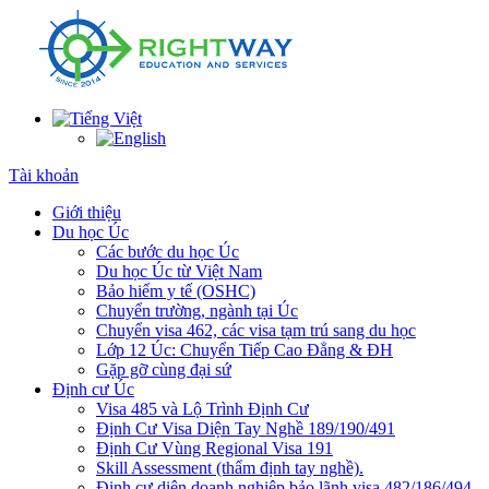
Tài khoản
Giới thiệu
Du học Úc
Các bước du học Úc
Du học Úc từ Việt Nam
Bảo hiểm y tế (OSHC)
Chuyển trường, ngành tại Úc
Chuyển visa 462, các visa tạm trú sang du học
Lớp 12 Úc: Chuyển Tiếp Cao Đẳng & ĐH
Gặp gỡ cùng đại sứ
Định cư Úc
Visa 485 và Lộ Trình Định Cư
Định Cư Visa Diện Tay Nghề 189/190/491
Định Cư Vùng Regional Visa 191
Skill Assessment (thẩm định tay nghề).
Định cư diện doanh nghiệp bảo lãnh visa 482/186/494