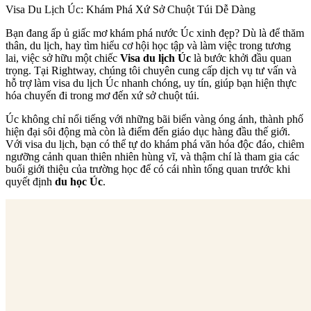
Visa Du Lịch Úc: Khám Phá Xứ Sở Chuột Túi Dễ Dàng
Bạn đang ấp ủ giấc mơ khám phá nước Úc xinh đẹp? Dù là để thăm
thân, du lịch, hay tìm hiểu cơ hội học tập và làm việc trong tương
lai, việc sở hữu một chiếc
Visa du lịch Úc
là bước khởi đầu quan
trọng. Tại Rightway, chúng tôi chuyên cung cấp dịch vụ tư vấn và
hỗ trợ làm visa du lịch Úc nhanh chóng, uy tín, giúp bạn hiện thực
hóa chuyến đi trong mơ đến xứ sở chuột túi.
Úc không chỉ nổi tiếng với những bãi biển vàng óng ánh, thành phố
hiện đại sôi động mà còn là điểm đến giáo dục hàng đầu thế giới.
Với visa du lịch, bạn có thể tự do khám phá văn hóa độc đáo, chiêm
ngưỡng cảnh quan thiên nhiên hùng vĩ, và thậm chí là tham gia các
buổi giới thiệu của trường học để có cái nhìn tổng quan trước khi
quyết định
du học Úc
.