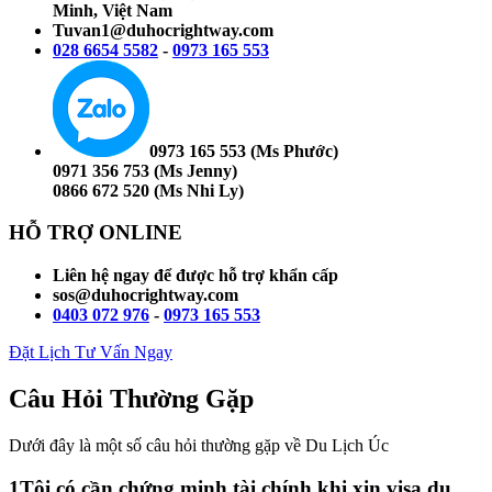
Minh, Việt Nam
Tuvan1@duhocrightway.com
028 6654 5582
-
0973 165 553
0973 165 553 (Ms Phước)
0971 356 753 (Ms Jenny)
0866 672 520 (Ms Nhi Ly)
HỖ TRỢ ONLINE
Liên hệ ngay để được hỗ trợ khẩn cấp
sos@duhocrightway.com
0403 072 976
-
0973 165 553
Đặt Lịch Tư Vấn Ngay
Câu Hỏi Thường Gặp
Dưới đây là một số câu hỏi thường gặp về Du Lịch Úc
1
Tôi có cần chứng minh tài chính khi xin visa du