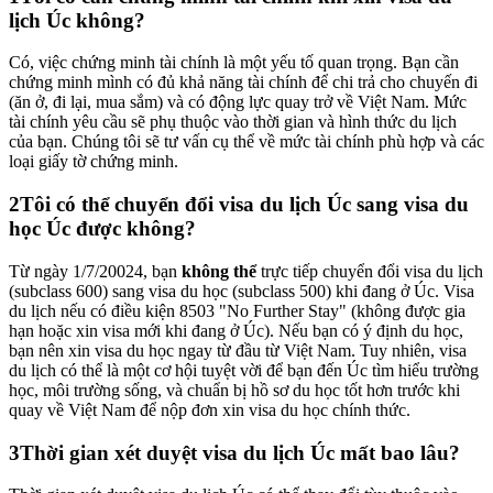
lịch Úc không?
Có, việc chứng minh tài chính là một yếu tố quan trọng. Bạn cần
chứng minh mình có đủ khả năng tài chính để chi trả cho chuyến đi
(ăn ở, đi lại, mua sắm) và có động lực quay trở về Việt Nam. Mức
tài chính yêu cầu sẽ phụ thuộc vào thời gian và hình thức du lịch
của bạn. Chúng tôi sẽ tư vấn cụ thể về mức tài chính phù hợp và các
loại giấy tờ chứng minh.
2
Tôi có thể chuyển đổi visa du lịch Úc sang visa du
học Úc được không?
Từ ngày 1/7/20024, bạn
không thể
trực tiếp chuyển đổi visa du lịch
(subclass 600) sang visa du học (subclass 500) khi đang ở Úc. Visa
du lịch nếu có điều kiện 8503 "No Further Stay" (không được gia
hạn hoặc xin visa mới khi đang ở Úc). Nếu bạn có ý định du học,
bạn nên xin visa du học ngay từ đầu từ Việt Nam. Tuy nhiên, visa
du lịch có thể là một cơ hội tuyệt vời để bạn đến Úc tìm hiểu trường
học, môi trường sống, và chuẩn bị hồ sơ du học tốt hơn trước khi
quay về Việt Nam để nộp đơn xin visa du học chính thức.
3
Thời gian xét duyệt visa du lịch Úc mất bao lâu?