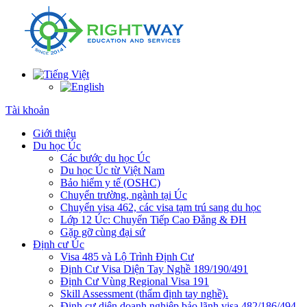
Tài khoản
Giới thiệu
Du học Úc
Các bước du học Úc
Du học Úc từ Việt Nam
Bảo hiểm y tế (OSHC)
Chuyển trường, ngành tại Úc
Chuyển visa 462, các visa tạm trú sang du học
Lớp 12 Úc: Chuyển Tiếp Cao Đẳng & ĐH
Gặp gỡ cùng đại sứ
Định cư Úc
Visa 485 và Lộ Trình Định Cư
Định Cư Visa Diện Tay Nghề 189/190/491
Định Cư Vùng Regional Visa 191
Skill Assessment (thẩm định tay nghề).
Định cư diện doanh nghiệp bảo lãnh visa 482/186/494