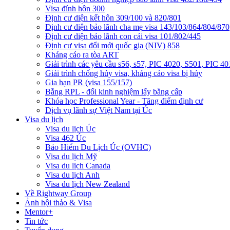
Visa đính hôn 300
Định cư diện kết hôn 309/100 và 820/801
Định cư diện bảo lãnh cha mẹ visa 143/103/864/804/870
Định cư diện bảo lãnh con cái visa 101/802/445
Định cư visa đổi mới quốc gia (NIV) 858
Kháng cáo ra tòa ART
Giải trình các yêu cầu s56, s57, PIC 4020, S501, PIC 40
Giải trình chống hủy visa, kháng cáo visa bị hủy
Gia hạn PR (visa 155/157)
Bằng RPL - đổi kinh nghiệm lấy bằng cấp
Khóa học Professional Year - Tăng điểm định cư
Dịch vụ lãnh sự Việt Nam tại Úc
Visa du lịch
Visa du lịch Úc
Visa 462 Úc
Bảo Hiểm Du Lịch Úc (OVHC)
Visa du lịch Mỹ
Visa du lịch Canada
Visa du lịch Anh
Visa du lịch New Zealand
Về Rightway Group
Ảnh hội thảo & Visa
Mentor+
Tin tức